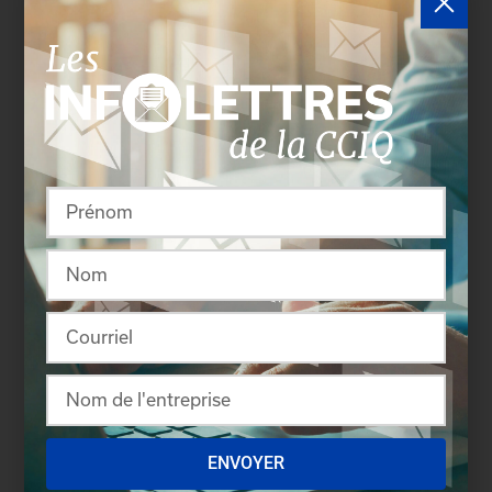
économique, de Jean-Pierre Lessard, économiste
et associé cofondateur chez Aviseo Conseil et de
Stéphane Thériault, VP exécutif et directeur
général de la Chambre de commerce de Lévis.
En fin de journée, une plénière récapitulative
permettra de résumer les réflexions de la journée.
Les actions concrètes qui seront mises en place à
la suite de ce forum seront également annoncées
à ce moment.
Un résumé de la programmation est disponible au
www.cciquebec.ca/pontquebec
.
Les médias sont invités à venir découvrir les
réflexions et les pistes de solution qui émergeront
de ce forum pour assurer l’avenir du pont de
Québec, le 8 novembre prochain au Centre des
congrès de Québec.
ENVOYER
À propos de la Chambre de commerce et