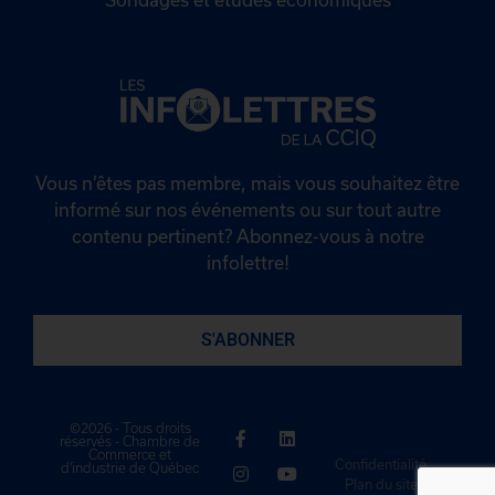
Vous n’êtes pas membre, mais vous souhaitez être
informé sur nos événements ou sur tout autre
contenu pertinent? Abonnez-vous à notre
infolettre!
S'ABONNER
©2026 - Tous droits
réservés - Chambre de
Commerce et
Confidentialité
d'industrie de Québec
Plan du site