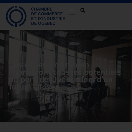
Des experts de renom
énonceront tous les potentiels
du pont de Québec lors d’un
forum citoyen