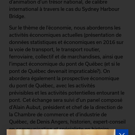
d’animation d’un trésor national, de calibre
international à travers le cas du Sydney Harbour
Bridge.
Sur le thème de l’économie, nous aborderons les
activités économiques actuelles (présentation de
données statistiques et économiques en 2016 sur
la voie de transport, le transport routier,
ferroviaire, collectif et de marchandises, ainsi que
l’impact économique du pont de Québec (et si le
pont de Québec devenait impraticable?). On
abordera également la prospective économique
du pont de Québec, avec les activités
prévisibles et les activités potentielles entourant le
pont. Cet échange sera suivi d’un panel composé
d’Alain Aubut, président et chef de la direction de
la Chambre de commerce et d’industrie de
Québec, de Denis Angers, historien, expert-conseil
en communication et spécialiste en histoire