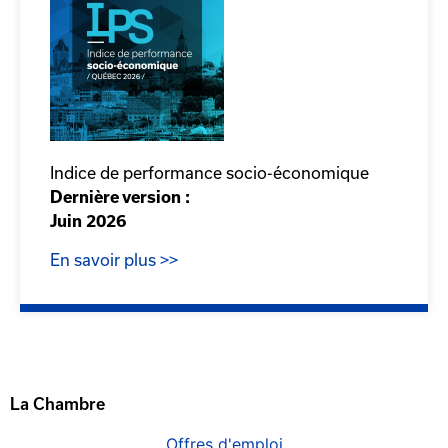
Indice de performance socio-économique
Dernière version :
Juin 2026
En savoir plus >>
CCIQ, la chambre de
commerce de Québec
La Chambre
Offres d'emploi