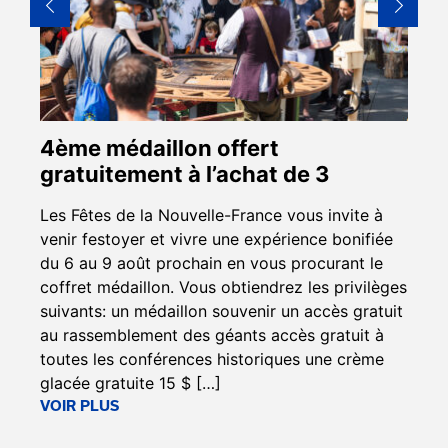
4ème médaillon offert
SIM
gratuitement à l’achat de 3
à l
pro
Les Fêtes de la Nouvelle-France vous invite à
venir festoyer et vivre une expérience bonifiée
Retar
du 6 au 9 août prochain en vous procurant le
décis
coffret médaillon. Vous obtiendrez les privilèges
plupa
suivants: un médaillon souvenir un accès gratuit
par 
au rassemblement des géants accès gratuit à
perso
toutes les conférences historiques une crème
réels
glacée gratuite 15 $ […]
VOIR
VOIR PLUS