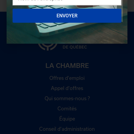
ENVOYER
LA CHAMBRE
Offres d'emploi
Appel d'offres
Qui sommes-nous ?
Comités
Équipe
Conseil d'administration