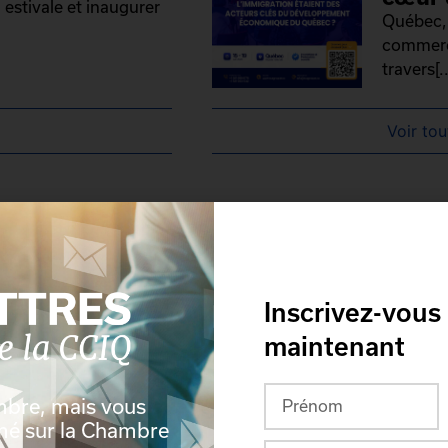
 estivale et inaugurer
Québec, 
commerce
travers[..
Voir tou
Inscrivez-vous
maintenant
mbre, mais vous
rmé sur la Chambre