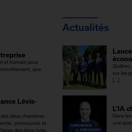
Actualités
Lance
treprise
écono
el et humain pour
Québec e
 concrètement, que
sur les 
[...]
iance Lévis-
L’IA c
Dans les
é des deux chambres
une ques
senter, promouvoir et
faires des deux rives.