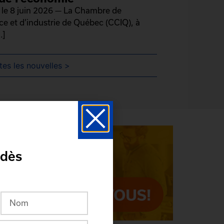
le 8 juin 2026 — La Chambre de
 et d’industrie de Québec (CCIQ), à
.]
tes les nouvelles >
 dès