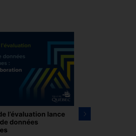
de l’évaluation lance
Faire affaire avec 
e de données
La Ville de Québec a le p
es
tenue d’une nouvelle édi