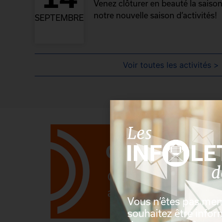
Venez clôturer en beauté la saison
notre nouvelle saison d’activités!
SEPTEMBRE
Voir toutes les activités >
Vous n’êtes pas me
souhaitez être info