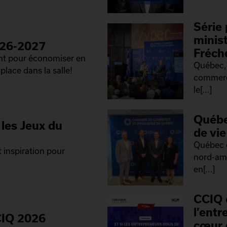
Série 
minis
026-2027
Fréch
ant pour économiser en
Québec, 
place dans la salle!
commerce
le[...]
Québe
les Jeux du
de vi
Québec 
 inspiration pour
nord-amé
en[...]
CCIQ 
l’ent
CIQ 2026
cœur 