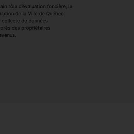
réseautage express av
in rôle d’évaluation foncière, le
entrepreneuriale dans le
luation de la Ville de Québec
Faire affaire avec la Vill
 collecte de données
VOIR PLUS
rès des propriétaires
evenus.