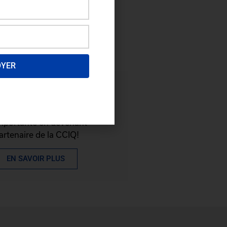
OYER
evenez partenaire
rofitez d'une visibilité
mportante en devenant
artenaire de la CCIQ!
EN SAVOIR PLUS