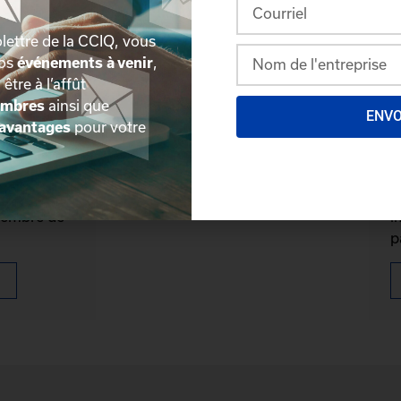
lettre de la CCIQ, vous
nos
événements à venir
,
, être à l’affût
embres
ainsi que
ENV
avantages
pour votre
mbre
D
reux
P
membre de
i
p