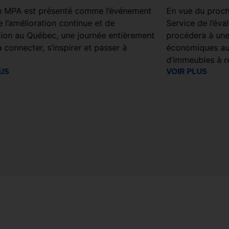
n MPA est présenté comme l’événement
En vue du procha
 l’amélioration continue et de
Service de l’éva
ation au Québec, une journée entièrement
procédera à une
 connecter, s’inspirer et passer à
économiques aup
.
d’immeubles à r
LUS
VOIR PLUS