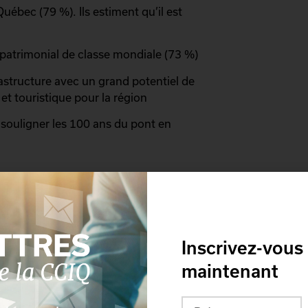
uébec (79 %). Ils estiment qu’il est
r patrimonial de classe mondiale (73 %)
structure avec un grand potentiel de
t touristique pour la région
souligner les 100 ans du pont en
ce à l’égard du pont
Inscrivez-vous
pont de Québec est supérieur à leur
t (79 % vs. 68%). « Les citoyens de la
maintenant
 ont à cœur le pont de Québec, mais ils
rattachant. L’avenir du pont de Québec