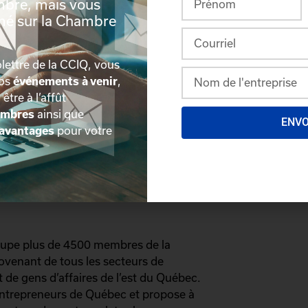
mbre, mais vous
 est urgent de s’en occuper pour le
rmé sur la Chambre
bureau de Québec de Léger.
spensable sur les plans patrimonial et
lettre de la CCIQ, vous
citoyens de Québec soulignent
nos
événements à venir
,
les trois intervenants principaux se
, être à l’affût
N s’étaient montrés ouverts à discuter
embres
ainsi que
ons fortement le gouvernement
ENV
avantages
pour votre
n Aubut, président et chef de la
oupe plus de 4500 membres de la
venant de tous les secteurs de
 de gens d’affaires de l’est du Québec.
s entrepreneurs de Québec et propose à