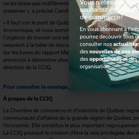
Vous n’êtes pas me
ne les laisse pas indifférents et affirment clairement qu’il
souhaitez être info
préserver », a précisé Caroline Roy, vice-présidente du 
de commerce?
« Il faut voir le pont de Québec comme une structure indi
En vous abonnant à l’info
économique, et nous sommes ravis de constater que les 
pourrez découvrir tous 
l’urgence de trouver une solution. Il faut maintenant que 
consulter nos
actualités
rassoient à la table de discussion. Déjà, le fédéral et le C
des
nouvelles de nos m
sur les bases du rapport Mallette, alors nous encourage
des
opportunités
et des
provincial à démontrer plus d’ouverture », a souligné Alai
organisation.
direction de la CCIQ.
Pour consulter le sondage, cliquez ici
À propos de la CCIQ
La Chambre de commerce et d’industrie de Québec regr
communauté d’affaires de la grande région de Québec pro
l’économie. Elle constitue le plus important regroupement
La CCIQ poursuit la mission d’être la voix privilégiée de