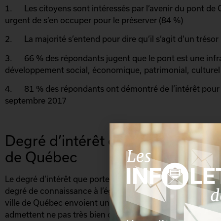
1. Les citoyens sont intéressés par l’avenir du pont de Q
urgent de s’en occuper pour le préserver (84 %)
2. La majorité s’entend pour dire qu’il s’agit d’un tréso
3. 66 % des répondants jugent que le pont est une infra
développement social, économique, patrimonial, culturel e
4. 81 % des répondants ont démontré de l’intérêt pour 
septembre 2017
Degré d’intérêt et de connaissan
de Québec
Le degré d’intérêt que portent les citoyens à l’avenir du 
degré de connaissance à l’égard des enjeux qui l’entouren
ville de Québec envoient un signal fort. Il est clair qu’ils
admettent ne pas très bien connaître tous les enjeux s’y 