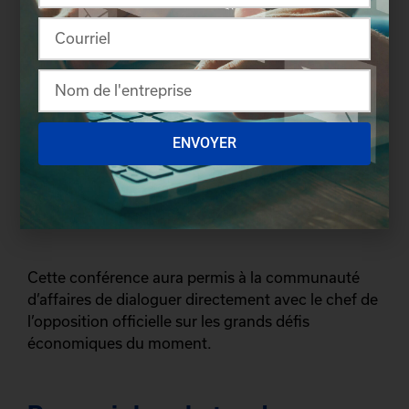
chantier Davie ainsi qu’à travers des pôles
d’expertise comme l’INO et le secteur de
l’optique-photonique, qui contribuent à
l’innovation et à la compétitivité dans ce
domaine stratégique ;
des investissements accrus dans les
infrastructures stratégiques, incluant les
ENVOYER
ports, les terminaux GNL et l’Aéroport
international de Québec, qui jouent un rôle
clé dans la connectivité et le développement
économique de la région.
Cette conférence aura permis à la communauté
d’affaires de dialoguer directement avec le chef de
l’opposition officielle sur les grands défis
économiques du moment.