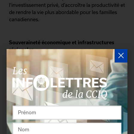
l’investissement privé, d’accroître la productivité et
de rendre la vie plus abordable pour les familles
canadiennes.
Souveraineté économique et infrastructures
régionales
Le chef de l’opposition officielle a insisté sur la
nécessité de renforcer la souveraineté
économique du pays.
Il a notamment exprimé son appui à :
au Port de Québec, essentiel pour diversifier
les exportations ;
le développement de l’industrie de la
défense, en valorisant le contenu local et les
retombées régionales, notamment au