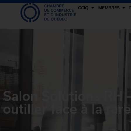
CCIQ
MEMBRES
Salon Solutions RH
outiller face à la ra