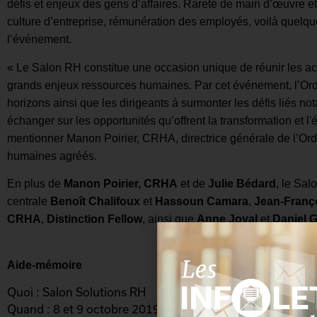
défis et enjeux des gens d’affaires. Rareté de main d’œuvre e
culture d’entreprise, rémunération des employés, voilà quelqu
l’événement.
« Le Salon RH constitue une occasion unique de réunir les ac
grands enjeux ressources humaines. Par cet événement, l’Ordre
horizons ainsi que les dirigeants à surmonter les défis liés n
échanger sur les opportunités qu’offrent la transformation et l'
mentionner Manon Poirier, CRHA, directrice générale de l’Ord
humaines agréés.
En plus de
Manon Poirier, CRHA
et de
Julie Bédard
, le Sal
centrale
Benoît Chalifoux
et
Hassoun Camara
,
Jean-Franço
CRHA
,
Distinction Fellow
, ainsi que
Anne Joyal
et
Daniel G
Aide-mémoire
Quoi : Salon Solutions RH
Quand : 8 et 9 octobre 2019