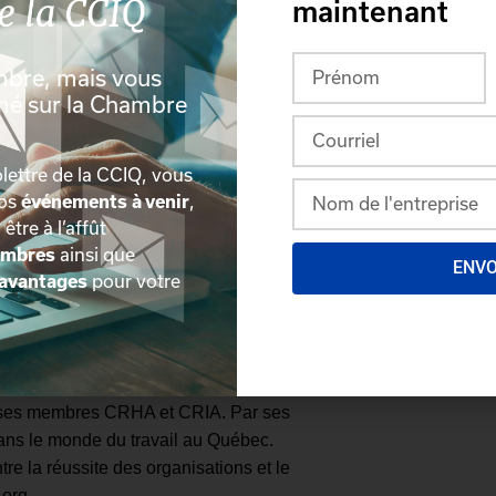
maintenant
mbre, mais vous
rmé sur la Chambre
Québec
lettre de la CCIQ, vous
egroupe plus de 4700 membres
nos
événements à venir
,
t économique de ses membres et de son
, être à l’affût
 du Québec, elle est la voix privilégiée
embres
ainsi que
ENV
cipal du milieu économique régional.
avantages
pour votre
des conseillers en ressources humaines
 humaines au sein des organisations. Il
de ses membres CRHA et CRIA. Par ses
dans le monde du travail au Québec.
tre la réussite des organisations et le
.org.