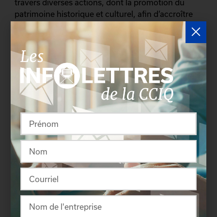
travers diverses actions, dont la promotion du
patrimoine historique et culturel, afin d’accroître
l’attractivité régionale.
– 30 –
Sources :
Sarah Vertefeuille
Agente de communication
Chambre de commerce et d’industrie de Québec
418 692-3853, poste 234
svertefeuille@ccquebec.ca
Nataly Rae
Directrice générale
Fondation communautaire du grand Québec
418 521-6664, poste 225
nrae@fcommunautaire.com