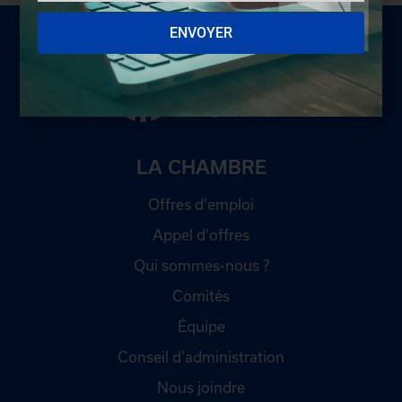
ENVOYER
LA CHAMBRE
Offres d'emploi
Appel d'offres
Qui sommes-nous ?
Comités
Équipe
Conseil d'administration
Nous joindre