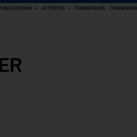
PUBLICATIONS
ACTIVITÉS
FORMATIONS
CONNEXION
Une initiative conjointe
de la CCIQ et de la :
ER
rieures
on sur