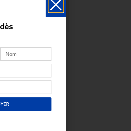
w
 dès
OYER