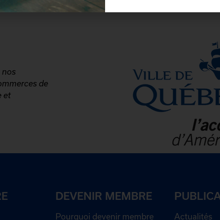
e nos
 commerces de
 et
RE
DEVENIR MEMBRE
PUBLIC
Pourquoi devenir membre
Actualités