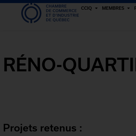
CCIQ
MEMBRES
LA CCIQ
RÉNO-QUARTI
Programme d’améliorations exté
dédié aux commerces ayant pign
rue
Projets retenus :