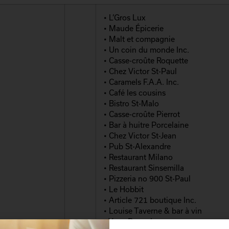
• L’Gros Lux
• Maude Épicerie
• Malt et compagnie
• Un coin du monde Inc.
• Casse-croûte Roquette
• Chez Victor St-Paul
• Caramels F.A.A. Inc.
• Café les cousins
• Bistro St-Malo
• Casse-croûte Pierrot
• Bar à huitre Porcelaine
• Chez Victor St-Jean
• Pub St-Alexandre
• Restaurant Milano
• Restaurant Sinsemilla
• Pizzeria no 900 St-Paul
• Le Hobbit
• Article 721 boutique Inc.
• Louise Taverne & bar à vin
• Yoga Prana Inc.