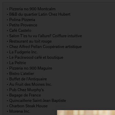
• Pizzeria no.900 Montcalm
• B&B du quartier Latin Chez Hubert
• Polina Pizzeria
• Petite Provence
• Café Castelo
• Salon T’es tu vu l’allure? Coiffure intuitive
• Restaurant au toit rouge
• Chez Alfred Pellan Coopérative artistique
• La Fudgerie Inc.
• Le Packwood café et boutique
• La Peltrie
• Pizzeria no.900 Maguire
• Bistro L’atelier
• Buffet de l’Antiquaire
• Au Fruit des Moines Inc.
• Pub Chez Murphy’s
• Bagage de France
• Quincaillerie Saint-Jean Baptiste
• Charbon Steak House
• Morena Inc.