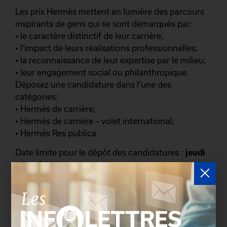
Les prix Hermès mettent en lumière des parcours
inspirants de gens qui se sont démarqués par:
• le caractère distinctif de leur carrière;
• l’impact de leurs réalisations professionnelles;
• la reconnaissance de leur expertise par le milieu;
• leur engagement social ou philanthropique.
Déposez une candidature dans l’une des
catégories:
• Hermès de carrière;
• Hermès de carrière – volet international;
• Hermès Res publica.
Date limite pour le dépôt des candidatures :
jeudi
16 mai 2024