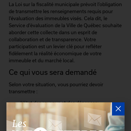
La Loi sur la fiscalité municipale prévoit l’obligation
de transmettre les renseignements requis pour
l’évaluation des immeubles visés. Cela dit, le
Service d’évaluation de la Ville de Québec souhaite
aborder cette collecte dans un esprit de
collaboration et de transparence. Votre
participation est un levier clé pour refléter
fidèlement la réalité économique de votre
immeuble et du marché local.
Ce qui vous sera demandé
Selon votre situation, vous pourriez devoir
transmettre :
L’état des revenus et des dépenses;
Une liste des loyers et des occupants;
Des informations sur l’état du bâtiment ou
des événements majeurs récents;
Les baux.