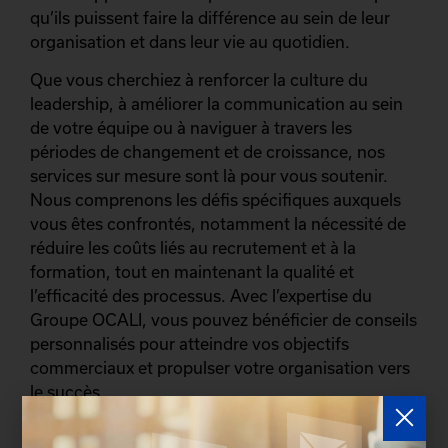
qu’ils puissent faire la différence au sein de leur
organisation et dans leur vie au quotidien.
Que vous cherchiez à renforcer la culture du
leadership, à améliorer la communication au sein
de votre équipe ou à naviguer à travers les
périodes de changement et de croissance, nos
services sur mesure sont là pour vous soutenir.
Nous comprenons les défis spécifiques auxquels
vous êtes confrontés, notamment la nécessité de
réduire les coûts liés au recrutement et à la
formation, tout en maintenant la qualité et
l’efficacité des processus. Avec l’expertise du
Groupe OCALI, vous pouvez bénéficier de conseils
personnalisés pour atteindre vos objectifs
commerciaux et propulser votre organisation vers
le succès.