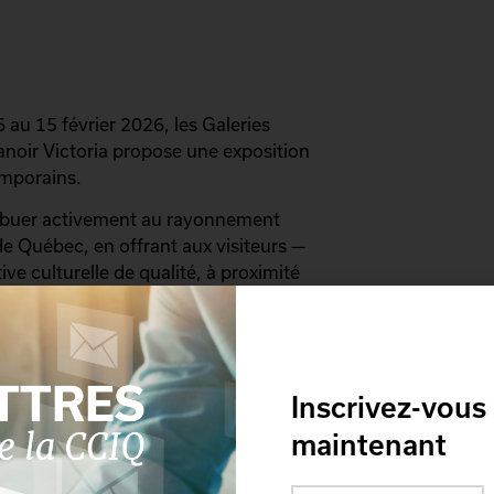
 au 15 février 2026, les Galeries
Manoir Victoria propose une exposition
emporains.
ribuer activement au rayonnement
de Québec, en offrant aux visiteurs —
ive culturelle de qualité, à proximité
Inscrivez-vous
maintenant