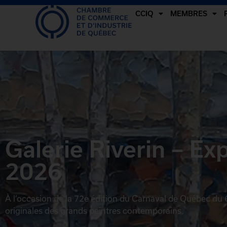
CCIQ
MEMBRES
Galerie Riverin – Ex
2026
À l’occasion de la 72e édition du Carnaval de Québec du 6
originales des grands peintres contemporains.