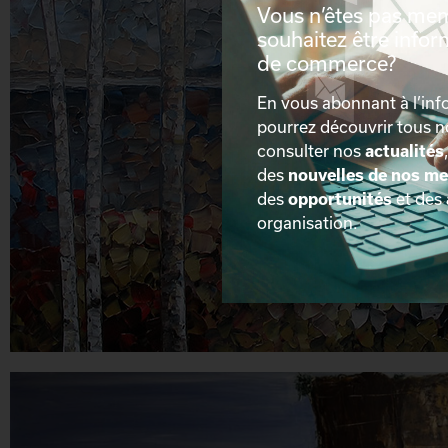
Vous n’êtes pas me
souhaitez être info
de commerce?
En vous abonnant à l’info
pourrez découvrir tous 
consulter nos
actualités
des
nouvelles de nos m
des
opportunités
et des
organisation.