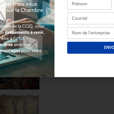
mbre, mais vous
rmé sur la Chambre
lettre de la CCIQ, vous
nos
événements à venir
,
, être à l’affût
embres
ainsi que
ENV
avantages
pour votre