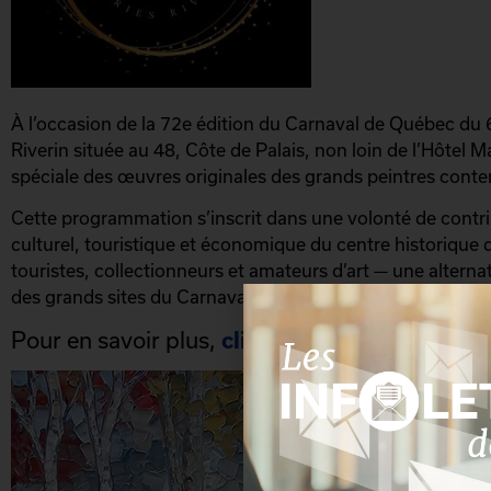
À l’occasion de la 72e édition du Carnaval de Québec du 6
Riverin située au 48, Côte de Palais, non loin de l’Hôtel 
spéciale des œuvres originales des grands peintres cont
Cette programmation s’inscrit dans une volonté de cont
culturel, touristique et économique du centre historique 
touristes, collectionneurs et amateurs d’art — une alternat
des grands sites du Carnaval.
Pour en savoir plus,
cliquez ici