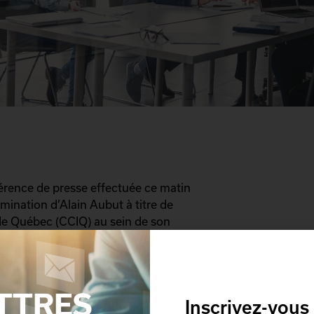
érence de presse effectuée ce matin
mination d’Alain Aubut à titre de
de Québec (CCIQ) au sein de son
’affaires au plan de relance du
e de gens d’affaires chevronnés qui
uis quelques mois à peine.
Inscrivez-vous