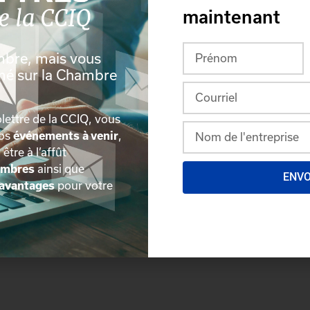
ommée de la ville de Québec à travers le
maintenant
eureuse d’avoir l’opportunité
événement attractif d’une très grande
mbre, mais vous
que touristique », soutient Alain
rmé sur la Chambre
us de 60 ans par un groupe de gens
lettre de la CCIQ, vous
omique durant la saison froide.
nos
événements à venir
,
 est devenu au fil du temps un
, être à l’affût
embres
ainsi que
ENV
avantages
pour votre