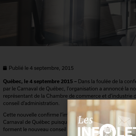
Publié le
4 septembre, 2015
Québec, le 4 septembre 2015 –
Dans la foulée de la conf
par le Carnaval de Québec, l’organisation a annoncé la no
représentant de la Chambre de commerce et d’industrie 
conseil d’administration.
Cette nouvelle confirme l’implication de la communauté d
Carnaval de Québec puisque M. Aubut se joint à un group
forment le nouveau conseil d’administration en place dep