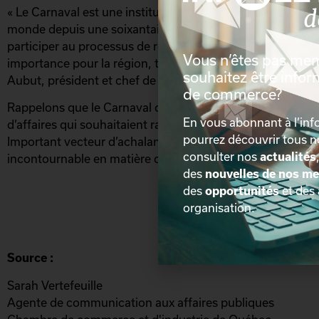
« Le Carnaval est une institution régionale qui fait la ren
monde depuis une soixantaine d’années. La Chambre est h
participer au processus de réflexion afin de soutenir cet 
Vous n’êtes pas me
importance pour la région, tant sur les plans économique 
souhaitez être info
Aubut, président et chef de la direction de la CCIQ.
de commerce?
Rappelons que le Carnaval de Québec a été créé il y a pl
En vous abonnant à l’info
d’affaires qui souhaitaient raviver le développement écon
pourrez découvrir tous 
Important vecteur d’achalandage touristique, l’événement
consulter nos
actualités
incontournable en matière de tourisme hivernal.
des
nouvelles de nos m
des
opportunités
et des
organisation.
-30-
Source :
Sarah Vertefeuille
Agente de communication aux affaires publiques