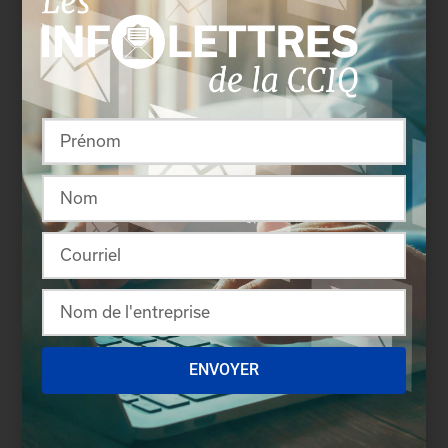
La Chambre de commerce et d’industrie de
Québec (CCIQ), qui regroupe plus de 5 000
membres, sensibilise, mobilise et agit pour
favoriser le développement économique de ses
membres et de son milieu. Plus important
regroupement de gens d’affaires de l’est du
Québec, elle est la voix privilégiée de la
communauté d’affaires de Québec et
l’interlocuteur principal du milieu économique
régional. Fondée en 1809, la Chambre de
commerce et d’industrie de Québec est la
deuxième plus ancienne chambre de commerce au
Canada.
ENVOYER
-30-
Renseignements :