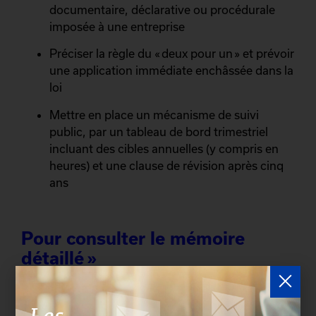
documentaire, déclarative ou procédurale
imposée à une entreprise
Préciser la règle du « deux pour un » et prévoir
une application immédiate enchâssée dans la
loi
Mettre en place un mécanisme de suivi
public, par un tableau de bord trimestriel
incluant des cibles annuelles (y compris en
heures) et une clause de révision après cinq
ans
Pour consulter le mémoire
détaillé »
À propos de la Chambre de commerce et
d’industrie de Québec