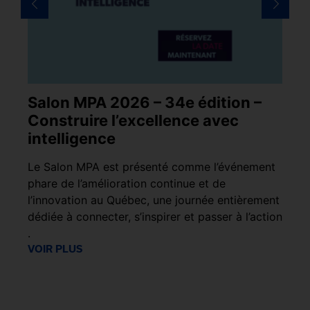
nt
Salon MPA 2026 – 34e édition –
L
Construire l’excellence avec
c
intelligence
é
Le Salon MPA est présenté comme l’événement
En
phare de l’amélioration continue et de
Se
pas
l’innovation au Québec, une journée entièrement
pr
dédiée à connecter, s’inspirer et passer à l’action
éc
ts
.
d’
VOIR PLUS
VO