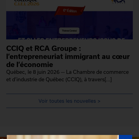
CCIQ et RCA Groupe :
l’entrepreneuriat immigrant au cœur
de l’économie
Québec, le 8 juin 2026 — La Chambre de commerce
et d’industrie de Québec (CCIQ), à travers[...]
Voir toutes les nouvelles >