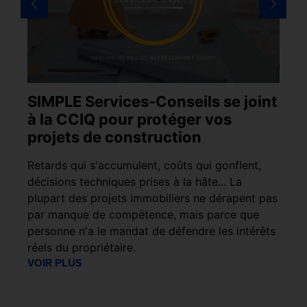
SIMPLE Services-Conseils se joint
S
à la CCIQ pour protéger vos
C
projets de construction
i
e
Retards qui s'accumulent, coûts qui gonflent,
Le
décisions techniques prises à la hâte... La
ph
ges
plupart des projets immobiliers ne dérapent pas
l’
it
par manque de compétence, mais parce que
dé
personne n'a le mandat de défendre les intérêts
.
réels du propriétaire.
VO
VOIR PLUS