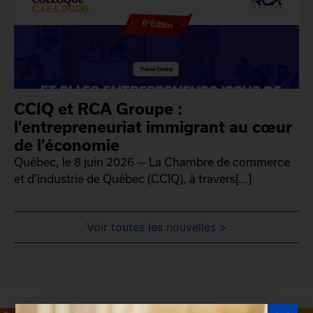
CCIQ et RCA Groupe :
l’entrepreneuriat immigrant au cœur
de l’économie
Québec, le 8 juin 2026 — La Chambre de commerce
et d’industrie de Québec (CCIQ), à travers[...]
Voir toutes les nouvelles >