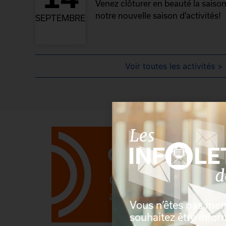
Venez clôturer en beauté la saison
notre nouvelle saison d’activités!
SEPTEMBRE
Voir toutes les activités >
Vous n’êtes pas me
souhaitez être info