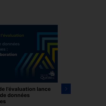
de l’évaluation lance
Faire affaire avec 
e de données
La Ville de Québec a le p
es
tenue d’une nouvelle édi