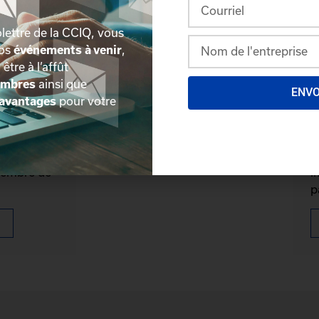
lettre de la CCIQ, vous
nos
événements à venir
,
, être à l’affût
embres
ainsi que
ENV
avantages
pour votre
mbre
D
reux
P
membre de
i
p