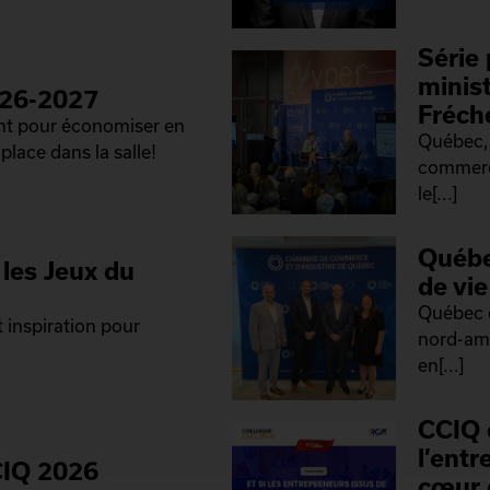
Série 
minis
026-2027
Fréch
ant pour économiser en
Québec, 
place dans la salle!
commerce
le[...]
Québe
les Jeux du
de vi
Québec 
 inspiration pour
nord-amé
en[...]
CCIQ 
l’ent
CIQ 2026
cœur 