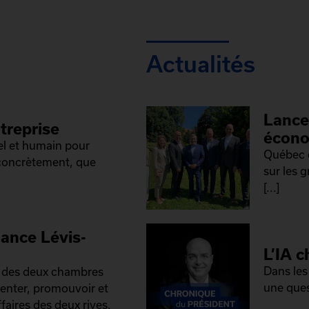
Actualités
Lance
treprise
écono
el et humain pour
Québec e
 concrètement, que
sur les 
[...]
iance Lévis-
L’IA c
Dans les
é des deux chambres
une ques
senter, promouvoir et
faires des deux rives.