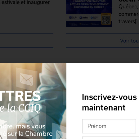
 estivale et inaugurer
Québec, 
commerce
travers[..
Voir tou
Inscrivez-vous
maintenant
mbre, mais vous
rmé sur la Chambre