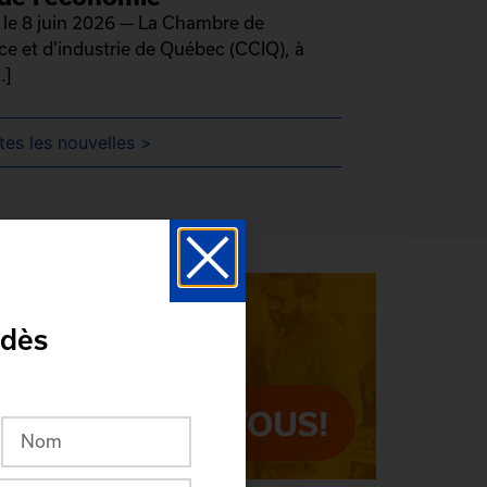
le 8 juin 2026 — La Chambre de
 et d’industrie de Québec (CCIQ), à
.]
tes les nouvelles >
 dès