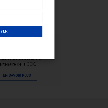
OYER
evenez partenaire
rofitez d'une visibilité
mportante en devenant
artenaire de la CCIQ!
EN SAVOIR PLUS