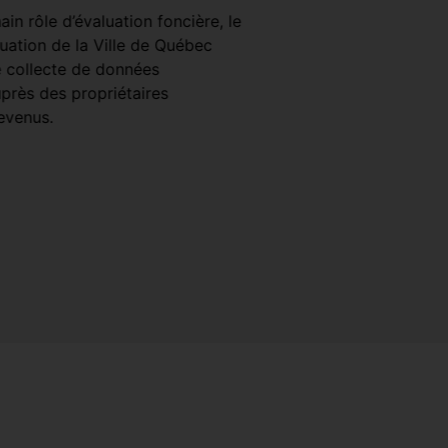
réseautage express av
in rôle d’évaluation foncière, le
entrepreneuriale dans le
luation de la Ville de Québec
Faire affaire avec la Vill
 collecte de données
VOIR PLUS
rès des propriétaires
evenus.