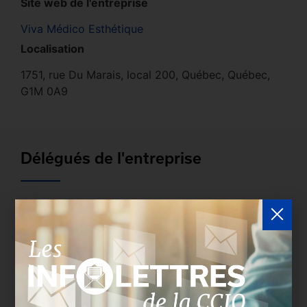
Site web de l'entreprise
Viva Médico Esthétique
Localisation
1751, rue Du Marais, local 200, Québec, Québec,
G1M 0A9
Délégués de l'entreprise
Les entreprises membres peuvent bénéficier d’une
version plus détaillée du répertoire via leur espace
sécurisé.
Connectez-vous
afin de consulter le
profil complet des entreprises incluant les
coordonnées des délégués inscrits. Vous n'êtes
pas membre? N'attendez plus et
devenez membre!