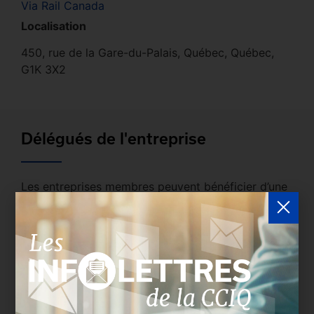
Via Rail Canada
Localisation
450, rue de la Gare-du-Palais, Québec, Québec,
G1K 3X2
Délégués de l'entreprise
Les entreprises membres peuvent bénéficier d’une
version plus détaillée du répertoire via leur espace
sécurisé.
Connectez-vous
afin de consulter le
profil complet des entreprises incluant les
coordonnées des délégués inscrits. Vous n'êtes
pas membre? N'attendez plus et
devenez membre!