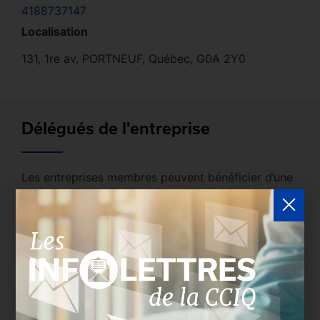
4188737147
Localisation
131, 1re av, PORTNEUF, Québec, G0A 2Y0
Délégués de l'entreprise
Les entreprises membres peuvent bénéficier d’une
version plus détaillée du répertoire via leur espace
sécurisé.
Connectez-vous
afin de consulter le
profil complet des entreprises incluant les
coordonnées des délégués inscrits. Vous n'êtes
pas membre? N'attendez plus et
devenez membre!