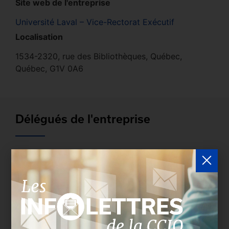
Site web de l'entreprise
Université Laval – Vice-Rectorat Exécutif
Localisation
1534-2320, rue des Bibliothèques, Québec,
Québec, G1V 0A6
Délégués de l'entreprise
Les entreprises membres peuvent bénéficier d’une
version plus détaillée du répertoire via leur espace
sécurisé.
Connectez-vous
afin de consulter le
profil complet des entreprises incluant les
coordonnées des délégués inscrits. Vous n'êtes
pas membre? N'attendez plus et
devenez membre!