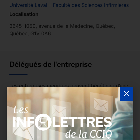
Université Laval – Faculté des Sciences infirmières
Localisation
3645-1050, avenue de la Médecine, Québec,
Québec, G1V 0A6
Délégués de l'entreprise
Les entreprises membres peuvent bénéficier d’une
version plus détaillée du répertoire via leur espace
sécurisé.
Connectez-vous
afin de consulter le
profil complet des entreprises incluant les
coordonnées des délégués inscrits. Vous n'êtes
pas membre? N'attendez plus et
devenez membre!