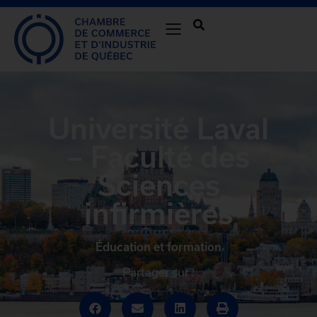
Université Laval
– Faculté des
Sciences
infirmières
Éducation et formation
Partager sur :