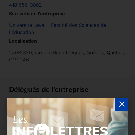
418 656-3062
Site web de l'entreprise
Université Laval – Faculté des Sciences de
l'éducation
Localisation
250-2320, rue des Bibliothèques, Québec, Québec,
G1V 0A6
Délégués de l'entreprise
Les entreprises membres peuvent bénéficier d’une
version plus détaillée du répertoire via leur espace
sécurisé.
Connectez-vous
afin de consulter le
profil complet des entreprises incluant les