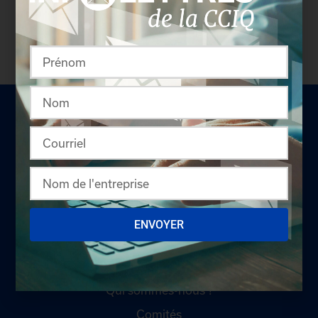
coordonnées des délégués inscrits. Vous n'êtes
pas membre? N'attendez plus et
devenez membre!
LA CHAMBRE
ENVOYER
Offres d'emploi
Appel d'offres
Qui sommes-nous ?
Comités