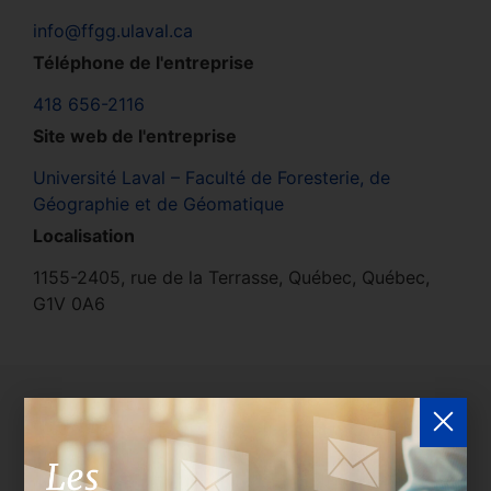
info@ffgg.ulaval.ca
Téléphone de l'entreprise
418 656-2116
Site web de l'entreprise
Université Laval – Faculté de Foresterie, de
Géographie et de Géomatique
Localisation
1155-2405, rue de la Terrasse, Québec, Québec,
G1V 0A6
Délégués de l'entreprise
Les entreprises membres peuvent bénéficier d’une