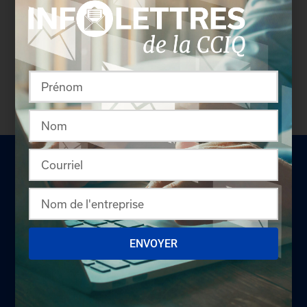
version plus détaillée du répertoire via leur espace
sécurisé.
Connectez-vous
afin de consulter le
profil complet des entreprises incluant les
coordonnées des délégués inscrits. Vous n'êtes
pas membre? N'attendez plus et
devenez membre!
ENVOYER
LA CHAMBRE
Offres d'emploi