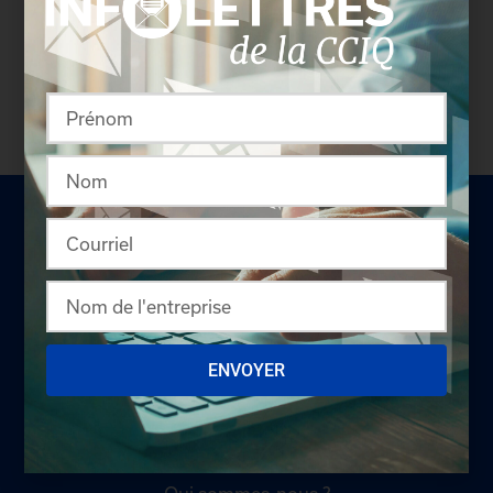
sécurisé.
Connectez-vous
afin de consulter le
profil complet des entreprises incluant les
coordonnées des délégués inscrits. Vous n'êtes
pas membre? N'attendez plus et
devenez membre!
LA CHAMBRE
ENVOYER
Offres d'emploi
Appel d'offres