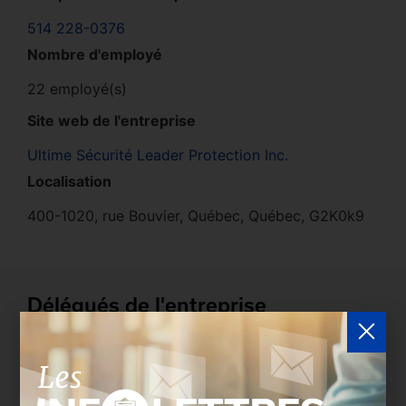
514 228-0376
Nombre d'employé
22 employé(s)
Site web de l'entreprise
Ultime Sécurité Leader Protection Inc.
Localisation
400-1020, rue Bouvier, Québec, Québec, G2K0k9
Délégués de l'entreprise
Les entreprises membres peuvent bénéficier d’une
version plus détaillée du répertoire via leur espace