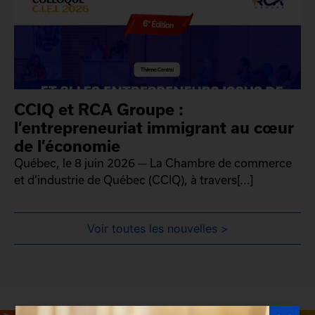
CCIQ et RCA Groupe :
l’entrepreneuriat immigrant au cœur
de l’économie
Québec, le 8 juin 2026 — La Chambre de commerce
et d’industrie de Québec (CCIQ), à travers[...]
Voir toutes les nouvelles >