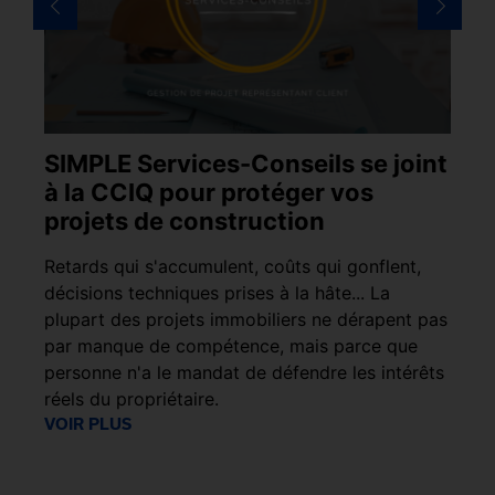
SIMPLE Services-Conseils se joint
S
à la CCIQ pour protéger vos
C
projets de construction
i
e
Retards qui s'accumulent, coûts qui gonflent,
Le
décisions techniques prises à la hâte... La
ph
ges
plupart des projets immobiliers ne dérapent pas
l’
it
par manque de compétence, mais parce que
dé
personne n'a le mandat de défendre les intérêts
.
réels du propriétaire.
VO
VOIR PLUS