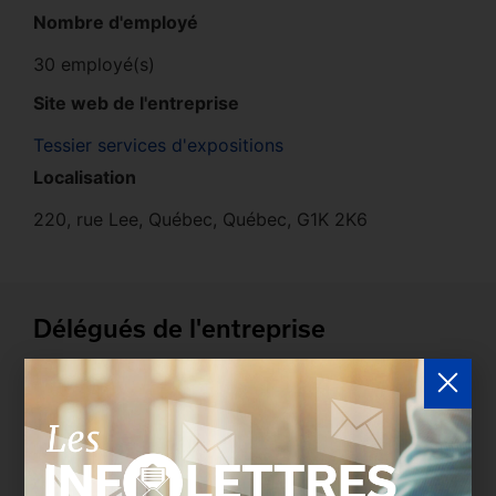
Nombre d'employé
30 employé(s)
Site web de l'entreprise
Tessier services d'expositions
Localisation
220, rue Lee, Québec, Québec, G1K 2K6
Délégués de l'entreprise
Les entreprises membres peuvent bénéficier d’une
version plus détaillée du répertoire via leur espace
sécurisé.
Connectez-vous
afin de consulter le
profil complet des entreprises incluant les