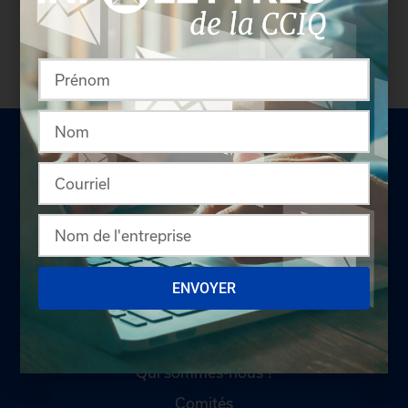
coordonnées des délégués inscrits. Vous n'êtes
pas membre? N'attendez plus et
devenez membre!
LA CHAMBRE
ENVOYER
Offres d'emploi
Appel d'offres
Qui sommes-nous ?
Comités