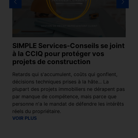
SIMPLE Services-Conseils se joint
S
à la CCIQ pour protéger vos
C
projets de construction
i
e
Retards qui s'accumulent, coûts qui gonflent,
Le
décisions techniques prises à la hâte... La
ph
ges
plupart des projets immobiliers ne dérapent pas
l’
it
par manque de compétence, mais parce que
dé
personne n'a le mandat de défendre les intérêts
.
réels du propriétaire.
VO
VOIR PLUS