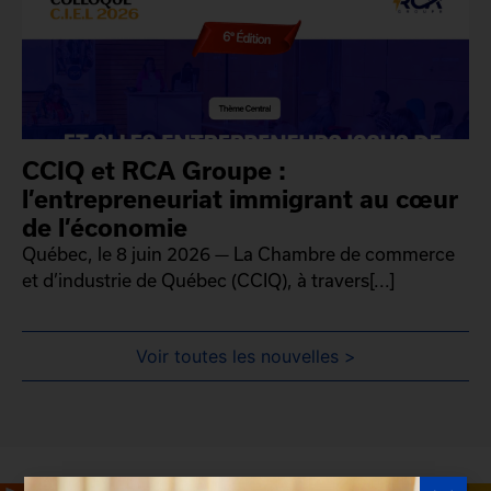
CCIQ et RCA Groupe :
l’entrepreneuriat immigrant au cœur
de l’économie
Québec, le 8 juin 2026 — La Chambre de commerce
et d’industrie de Québec (CCIQ), à travers[...]
Voir toutes les nouvelles >