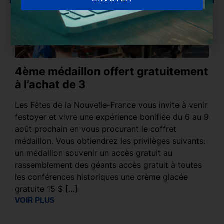
4ème médaillon offert gratuitement
SI
à l’achat de 3
la
de
Les Fêtes de la Nouvelle-France vous invite à venir
festoyer et vivre une expérience bonifiée du 6 au 9
Ret
août prochain en vous procurant le coffret
déci
médaillon. Vous obtiendrez les privilèges suivants:
des
un médaillon souvenir un accès gratuit au
man
rassemblement des géants accès gratuit à toutes
n'a 
les conférences historiques une crème glacée
prop
gratuite 15 $ […]
VOI
VOIR PLUS