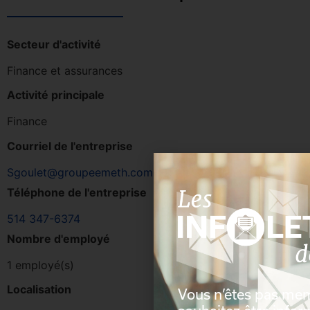
Secteur d'activité
Finance et assurances
Activité principale
Finance
Courriel de l'entreprise
Sgoulet@groupeemeth.com
Téléphone de l'entreprise
514 347-6374
Nombre d'employé
1 employé(s)
Localisation
Vous n’êtes pas me