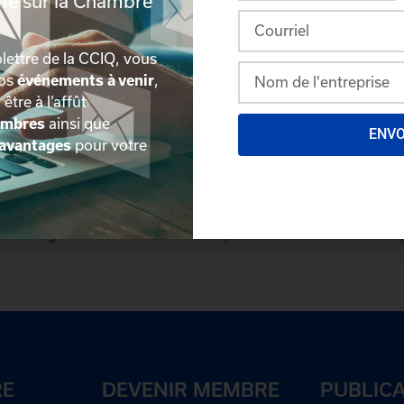
rmé sur la Chambre
lettre de la CCIQ, vous
nos
événements à venir
,
, être à l’affût
embres
ainsi que
ENV
avantages
pour votre
plus détaillée du répertoire via leur espace sécurisé.
Conn
des délégués inscrits. Vous n'êtes pas membre? N'attendez 
RE
DEVENIR MEMBRE
PUBLIC