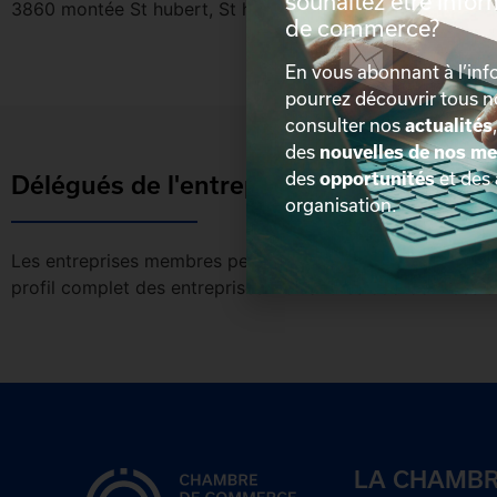
souhaitez être info
3860 montée St hubert, St hubert, Quebec, J3y4k1
de commerce?
En vous abonnant à l’info
pourrez découvrir tous 
consulter nos
actualités
des
nouvelles de nos m
des
opportunités
et des
Délégués de l'entreprise
organisation.
Les entreprises membres peuvent bénéficier d’une version 
profil complet des entreprises incluant les coordonnées 
LA CHAMB