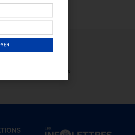
OYER
ectez-vous
afin de consulter le
plus et
devenez membre!
ATIONS