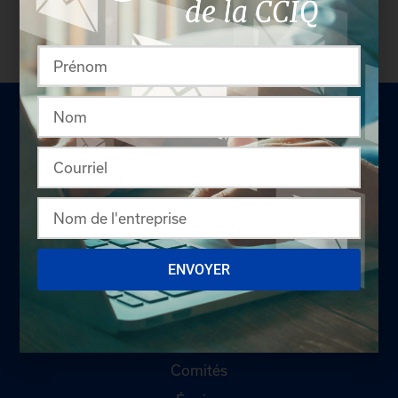
pas membre? N'attendez plus et
devenez membre!
LA CHAMBRE
ENVOYER
Offres d'emploi
Appel d'offres
Qui sommes-nous ?
Comités