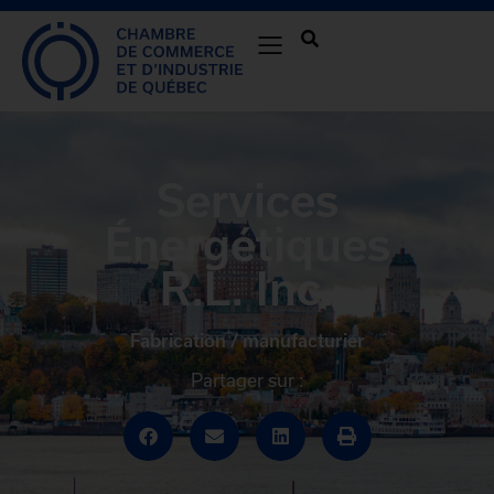
Services
Énergétiques
R.L. Inc.
Fabrication / manufacturier
Partager sur :