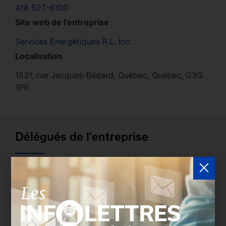
418 527-8100
Site web de l'entreprise
Services Énergétiques R.L. Inc.
Localisation
1531, rue Jacques-Bédard, Québec, Québec, G3G
1P9
Délégués de l'entreprise
Les entreprises membres peuvent bénéficier d’une
version plus détaillée du répertoire via leur espace
sécurisé.
Connectez-vous
afin de consulter le
profil complet des entreprises incluant les
coordonnées des délégués inscrits. Vous n'êtes