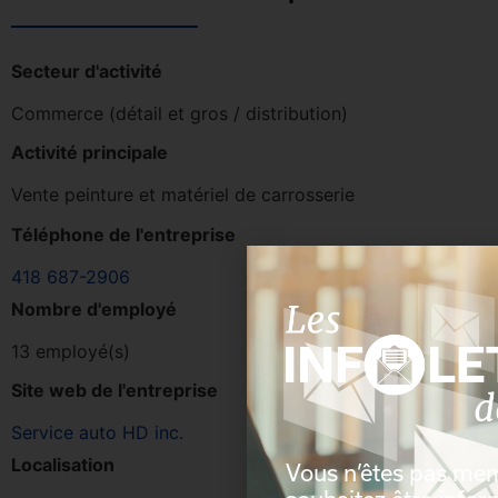
Secteur d'activité
Commerce (détail et gros / distribution)
Activité principale
Vente peinture et matériel de carrosserie
Téléphone de l'entreprise
418 687-2906
Nombre d'employé
13 employé(s)
Site web de l'entreprise
Service auto HD inc.
Localisation
Vous n’êtes pas me