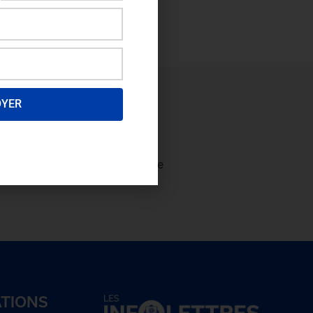
OYER
ectez-vous
afin de consulter le
plus et
devenez membre!
ATIONS