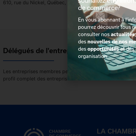
souhaitez être info
610, rue du Nickel, Québec, Québec, G2N 0J8
de commerce?
En vous abonnant à l’info
pourrez découvrir tous 
consulter nos
actualités
des
nouvelles de nos m
des
opportunités
et des
Délégués de l'entreprise
organisation.
Les entreprises membres peuvent bénéficier d’une version 
profil complet des entreprises incluant les coordonnées 
LA CHAMB