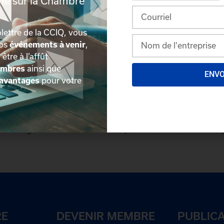
rmé sur la Chambre
lettre de la CCIQ, vous
nos
événements à venir
,
, être à l’affût
embres
ainsi que
ENV
avantages
pour votre
plus détaillée du répertoire via leur espace sécurisé.
Conn
des délégués inscrits. Vous n'êtes pas membre? N'attendez 
RE
DEVENIR MEMBRE
PUBLIC