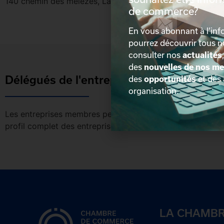
140 chemin des mélèzes, Lac Beauport, Québec, G3B 2B
de commerce?
En vous abonnant à l’info
pourrez découvrir tous 
consulter nos
actualités
des
nouvelles de nos m
Délégués de l'entreprise
des
opportunités
et des
organisation.
Les entreprises membres peuvent bénéficier d’une version 
profil complet des entreprises incluant les coordonnées 
LA CHAMB