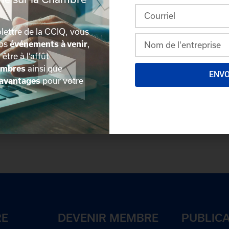
9
lettre de la CCIQ, vous
nos
événements à venir
,
, être à l’affût
embres
ainsi que
ENV
avantages
pour votre
plus détaillée du répertoire via leur espace sécurisé.
Conn
des délégués inscrits. Vous n'êtes pas membre? N'attendez 
RE
DEVENIR MEMBRE
PUBLIC