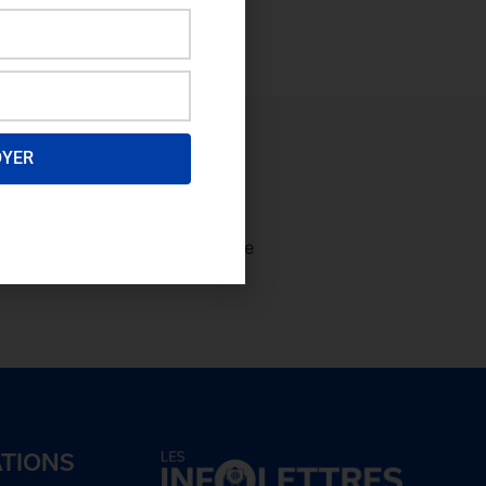
OYER
ectez-vous
afin de consulter le
plus et
devenez membre!
ATIONS