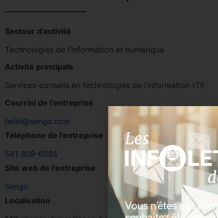
Secteur d'activité
Technologies de l’information et numérique
Activité principale
Services-conseils en technologies de l’information (TI)
Courriel de l'entreprise
hello@sengo.com
Téléphone de l'entreprise
581 309-6085
Site web de l'entreprise
Sengo
Localisation
Vous n’êtes pas me
souhaitez être info