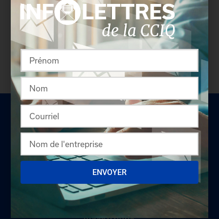
version plus détaillée du répertoire via leur espace
sécurisé.
Connectez-vous
afin de consulter le
profil complet des entreprises incluant les
coordonnées des délégués inscrits. Vous n'êtes
pas membre? N'attendez plus et
devenez membre!
ENVOYER
LA CHAMBRE
Offres d'emploi
Appel d'offres