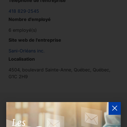
Téléphone de l'entreprise
418 829-2545
Nombre d'employé
6 employé(s)
Site web de l'entreprise
Sani-Orléans inc.
Localisation
4504, boulevard Sainte-Anne, Québec, Québec,
G1C 2H9
Délégués de l'entreprise
Les entreprises membres peuvent bénéficier d’une