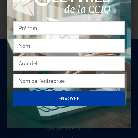
coordonnées des délégués inscrits. Vous n'êtes
pas membre? N'attendez plus et
devenez membre!
LA CHAMBRE
ENVOYER
Offres d'emploi
Appel d'offres
Qui sommes-nous ?