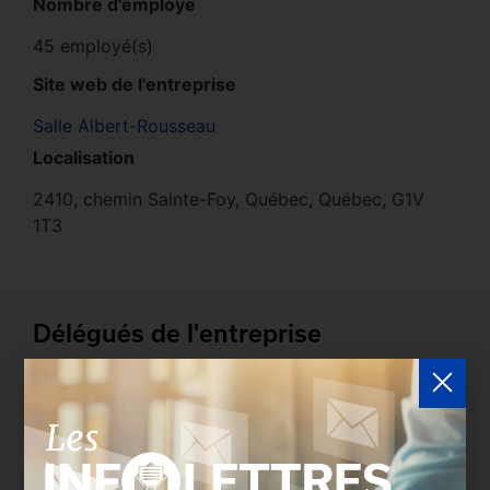
Nombre d'employé
45 employé(s)
Site web de l'entreprise
Salle Albert-Rousseau
Localisation
2410, chemin Sainte-Foy, Québec, Québec, G1V
1T3
Délégués de l'entreprise
Les entreprises membres peuvent bénéficier d’une
version plus détaillée du répertoire via leur espace
sécurisé.
Connectez-vous
afin de consulter le
profil complet des entreprises incluant les