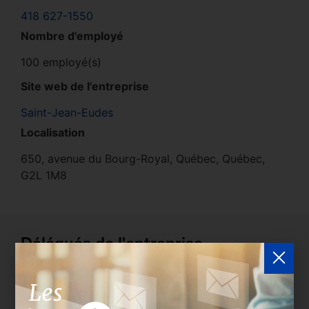
418 627-1550
Nombre d'employé
100 employé(s)
Site web de l'entreprise
Saint-Jean-Eudes
Localisation
650, avenue du Bourg-Royal, Québec, Québec,
G2L 1M8
Délégués de l'entreprise
Les entreprises membres peuvent bénéficier d’une
version plus détaillée du répertoire via leur espace