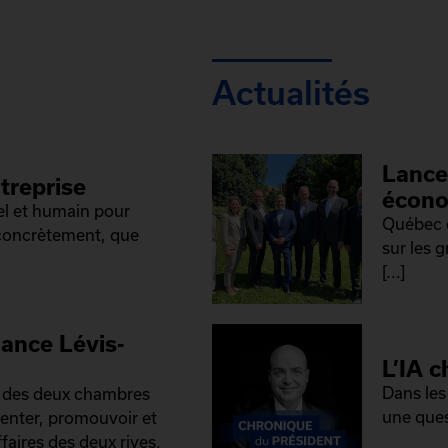
Actualités
Lance
treprise
écono
el et humain pour
Québec e
 concrètement, que
sur les 
[...]
iance Lévis-
L’IA c
Dans les
é des deux chambres
une ques
senter, promouvoir et
faires des deux rives.