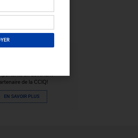
OYER
evenez partenaire
rofitez d'une visibilité
mportante en devenant
artenaire de la CCIQ!
EN SAVOIR PLUS