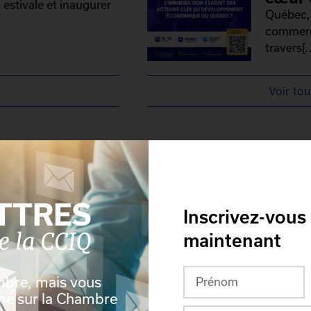
 estivale et inaugurer
Québec, 
commerce
travers[..
Voir tou
Inscrivez-vous
maintenant
mbre, mais vous
rmé sur la Chambre