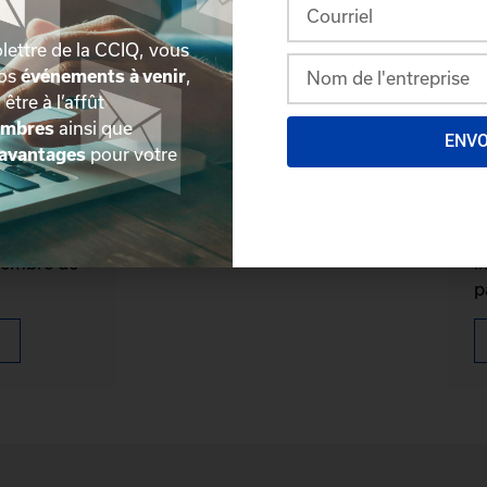
lettre de la CCIQ, vous
nos
événements à venir
,
, être à l’affût
embres
ainsi que
ENV
avantages
pour votre
mbre
D
reux
P
membre de
i
p