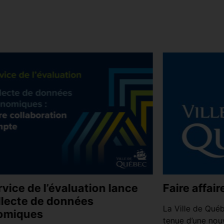
rvice de l’évaluation lance
Faire affair
llecte de données
La Ville de Québ
omiques
tenue d’une nouv