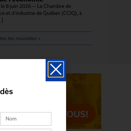
le 8 juin 2026 — La Chambre de
 et d’industrie de Québec (CCIQ), à
.]
tes les nouvelles >
 dès