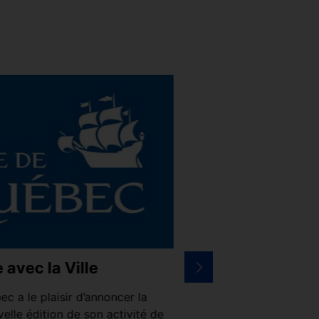
e avec la Ville
Méga Parc – Une 
entreprises festi
ec a le plaisir d’annoncer la
elle édition de son activité de
Une soirée clé-en-main o