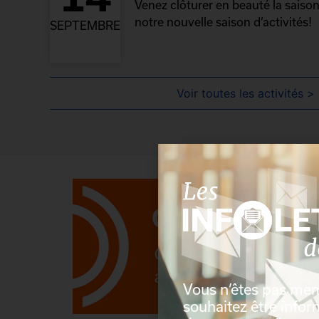
Venez clôturer en beauté la saison
notre nouvelle saison d’activités!
SEPTEMBRE
Voir toutes les activités >
Vous n’êtes pas me
souhaitez être info