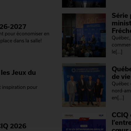
Série 
minis
026-2027
Fréch
ant pour économiser en
Québec, 
place dans la salle!
commerce
le[...]
Québe
les Jeux du
de vi
Québec 
 inspiration pour
nord-amé
en[...]
CCIQ 
l’ent
CIQ 2026
cœur 