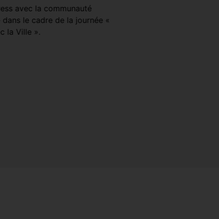
ress avec la communauté
inviter vos collègues et
 dans le cadre de la journée «
VOIR PLUS
c la Ville ».