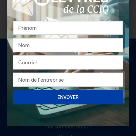
coordonnées des délégués inscrits. Vous n'êtes
pas membre? N'attendez plus et
devenez membre!
LA CHAMBRE
ENVOYER
Offres d'emploi
Appel d'offres
Qui sommes-nous ?