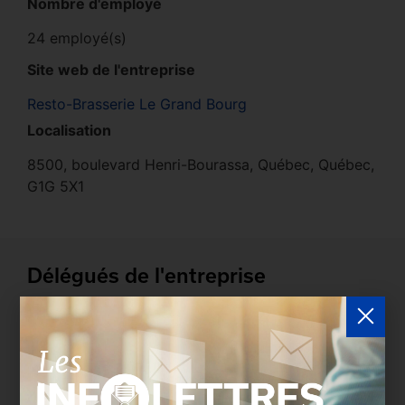
Nombre d'employé
24 employé(s)
Site web de l'entreprise
Resto-Brasserie Le Grand Bourg
Localisation
8500, boulevard Henri-Bourassa, Québec, Québec,
G1G 5X1
Délégués de l'entreprise
Les entreprises membres peuvent bénéficier d’une
version plus détaillée du répertoire via leur espace
sécurisé.
Connectez-vous
afin de consulter le
profil complet des entreprises incluant les