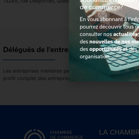
13285, rue Desportes, Québec, Québec, G2A 3Y5
de commerce?
En vous abonnant à l’info
pourrez découvrir tous 
consulter nos
actualités
des
nouvelles de nos m
Délégués de l'entreprise
des
opportunités
et des
organisation.
Les entreprises membres peuvent bénéficier d’une version 
profil complet des entreprises incluant les coordonnées 
LA CHAMB