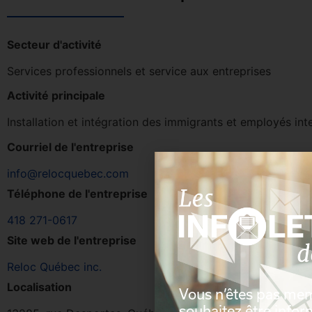
Secteur d'activité
Services professionnels et service aux entreprises
Activité principale
Installation et intégration des immigrants et employés int
Courriel de l'entreprise
info@relocquebec.com
Téléphone de l'entreprise
418 271-0617
Site web de l'entreprise
Reloc Québec inc.
Localisation
Vous n’êtes pas me
souhaitez être info