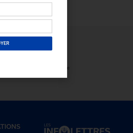
OYER
ectez-vous
afin de consulter le
plus et
devenez membre!
ATIONS