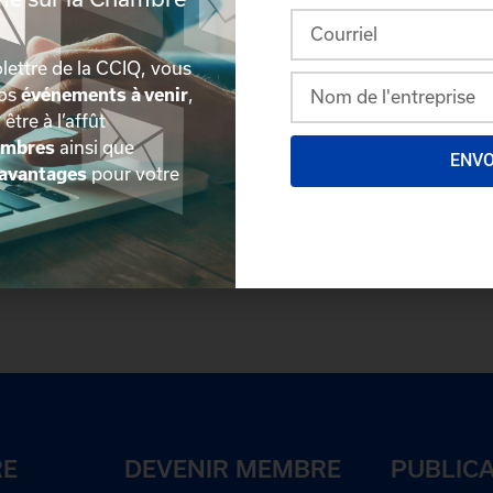
lettre de la CCIQ, vous
nos
événements à venir
,
, être à l’affût
embres
ainsi que
ENV
avantages
pour votre
plus détaillée du répertoire via leur espace sécurisé.
Conn
des délégués inscrits. Vous n'êtes pas membre? N'attendez 
RE
DEVENIR MEMBRE
PUBLIC