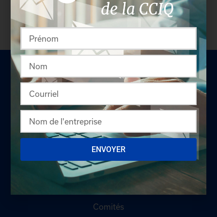
pas membre? N'attendez plus et
devenez membre!
LA CHAMBRE
ENVOYER
Offres d'emploi
Appel d'offres
Qui sommes-nous ?
Comités