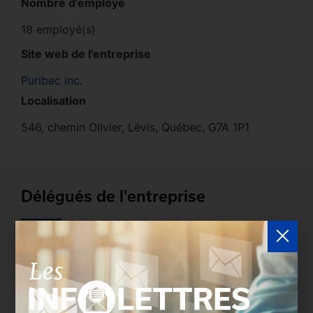
Nombre d'employé
18 employé(s)
Site web de l'entreprise
Puribec inc.
Localisation
546, chemin Olivier, Lévis, Québec, G7A 1P1
Délégués de l'entreprise
Les entreprises membres peuvent bénéficier d’une
version plus détaillée du répertoire via leur espace
sécurisé.
Connectez-vous
afin de consulter le
profil complet des entreprises incluant les
coordonnées des délégués inscrits. Vous n'êtes