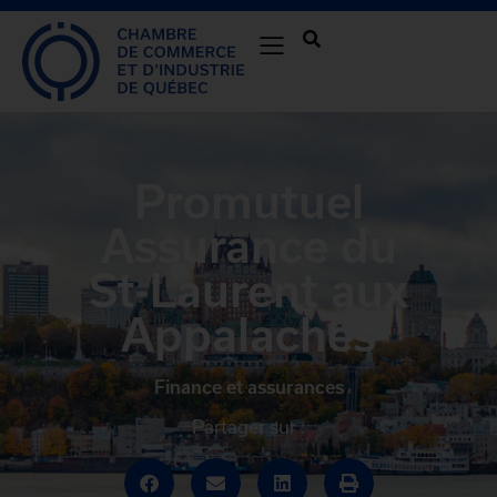
Promutuel
Assurance du
St-Laurent aux
Appalaches
Finance et assurances
Partager sur :