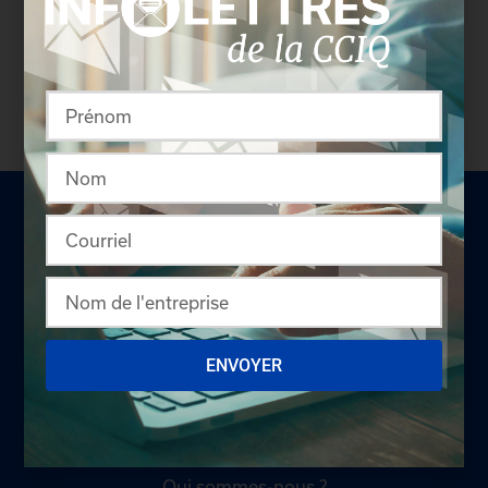
sécurisé.
Connectez-vous
afin de consulter le
profil complet des entreprises incluant les
coordonnées des délégués inscrits. Vous n'êtes
pas membre? N'attendez plus et
devenez membre!
LA CHAMBRE
ENVOYER
Offres d'emploi
Appel d'offres
Qui sommes-nous ?