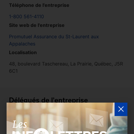
Téléphone de l'entreprise
1-800 561-4110
Site web de l'entreprise
Promutuel Assurance du St-Laurent aux
Appalaches
Localisation
48, boulevard Taschereau, La Prairie, Québec, J5R
6C1
Délégués de l'entreprise
Les entreprises membres peuvent bénéficier d’une
version plus détaillée du répertoire via leur espace