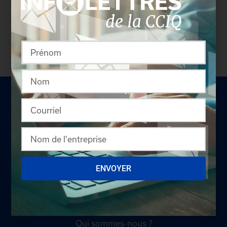
profil complet des entreprises incluant les
coordonnées des délégués inscrits. Vous n'êtes
pas membre? N'attendez plus et
devenez membre!
LA CHAMBRE
ENVOYER
Offres d'emploi
Appel d'offres
Qui sommes-nous ?