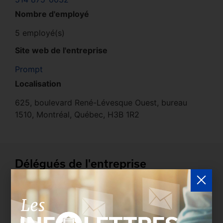
Nombre d'employé
5 employé(s)
Site web de l'entreprise
Prompt
Localisation
625, boulevard René-Lévesque Ouest, bureau
1510, Montréal, Québec, H3B 1R2
Délégués de l'entreprise
Les entreprises membres peuvent bénéficier d’une
version plus détaillée du répertoire via leur espace
sécurisé.
Connectez-vous
afin de consulter le