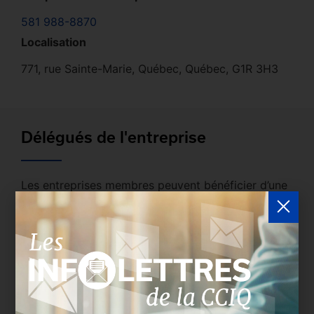
581 988-8870
Localisation
771, rue Sainte-Marie, Québec, Québec, G1R 3H3
Délégués de l'entreprise
Les entreprises membres peuvent bénéficier d’une
version plus détaillée du répertoire via leur espace
sécurisé.
Connectez-vous
afin de consulter le
profil complet des entreprises incluant les
coordonnées des délégués inscrits. Vous n'êtes
pas membre? N'attendez plus et
devenez membre!