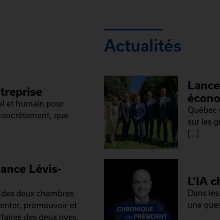
Actualités
Lance
treprise
écono
el et humain pour
Québec e
 concrètement, que
sur les 
[...]
iance Lévis-
L’IA c
Dans les
é des deux chambres
une ques
senter, promouvoir et
faires des deux rives.