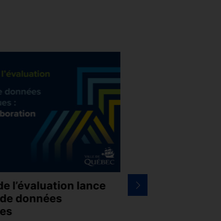
de l’évaluation lance
Faire affaire avec 
e de données
La Ville de Québec a le p
es
tenue d’une nouvelle édi