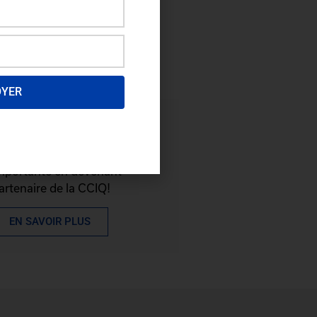
OYER
evenez partenaire
rofitez d'une visibilité
mportante en devenant
artenaire de la CCIQ!
EN SAVOIR PLUS