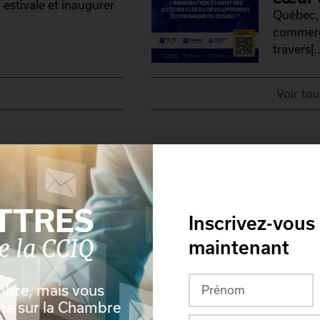
 estivale et inaugurer
Québec, 
commerce
travers[..
Voir tou
Inscrivez-vous
maintenant
mbre, mais vous
rmé sur la Chambre