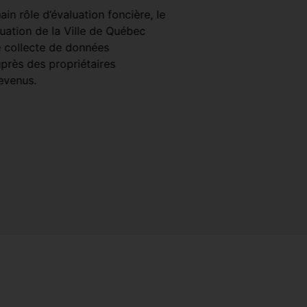
réseautage express av
in rôle d’évaluation foncière, le
entrepreneuriale dans le
luation de la Ville de Québec
Faire affaire avec la Vill
 collecte de données
VOIR PLUS
rès des propriétaires
evenus.