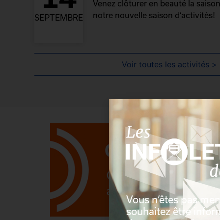
Venez clôturer en beauté la saison
notre nouvelle saison d’activités!
SEPTEMBRE
Voir toutes les activités >
Vous n’êtes pas me
souhaitez être info