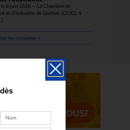
le 8 juin 2026 — La Chambre de
 et d’industrie de Québec (CCIQ), à
.]
tes les nouvelles >
 dès