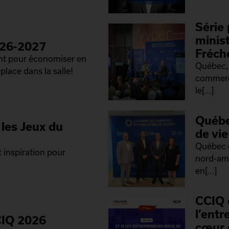
Série 
minis
026-2027
Fréch
ant pour économiser en
Québec, 
place dans la salle!
commerce
le[...]
Québe
les Jeux du
de vi
Québec 
 inspiration pour
nord-amé
en[...]
CCIQ 
l’ent
CIQ 2026
cœur 