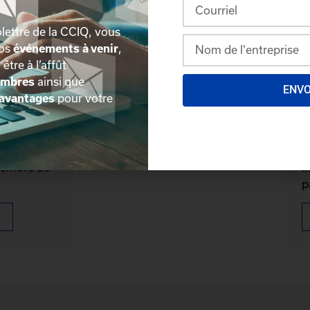
lettre de la CCIQ, vous
nos
événements à venir
,
, être à l’affût
embres
ainsi que
ENV
avantages
pour votre
mbre
D
reux
P
membre de
i
p