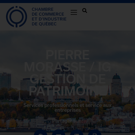
PIERRE
MORASSE / IG
GESTION DE
PATRIMOINE
Services professionnels et service aux
entreprises
Partager sur :