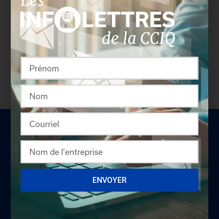
Les entreprises membres peuvent bénéficier d’une
version plus détaillée du répertoire via leur espace
sécurisé.
Connectez-vous
afin de consulter le
profil complet des entreprises incluant les
coordonnées des délégués inscrits. Vous n'êtes
pas membre? N'attendez plus et
devenez membre!
ENVOYER
LA CHAMBRE
Offres d'emploi