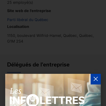
25 employé(s)
Site web de l'entreprise
Parti libéral du Québec
Localisation
1150, boulevard Wilfrid-Hamel, Québec, Québec,
G1M 2S4
Délégués de l'entreprise
Les entreprises membres peuvent bénéficier d’une
version plus détaillée du répertoire via leur espace
sécurisé.
Connectez-vous
afin de consulter le
profil complet des entreprises incluant les
coordonnées des délégués inscrits. Vous n'êtes