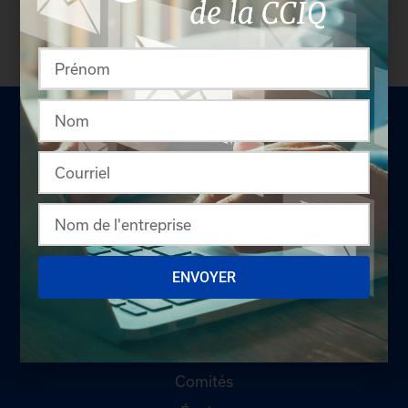
pas membre? N'attendez plus et
devenez membre!
LA CHAMBRE
ENVOYER
Offres d'emploi
Appel d'offres
Qui sommes-nous ?
Comités