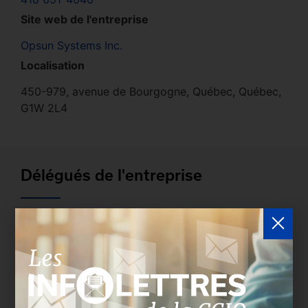
Site web de l'entreprise
Opsun Systems Inc.
Localisation
450-979, avenue de Bourgogne, Québec, Québec,
G1W 2L4
Délégués de l'entreprise
Les entreprises membres peuvent bénéficier d’une
version plus détaillée du répertoire via leur espace
sécurisé.
Connectez-vous
afin de consulter le
profil complet des entreprises incluant les
coordonnées des délégués inscrits. Vous n'êtes
pas membre? N'attendez plus et
devenez membre!