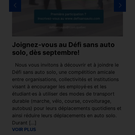
Joignez-vous au Défi sans auto
N
solo, dès septembre!
La
gr
Nous vous invitons à découvrir et à joindre le
et
Défi sans auto solo, une compétition amicale
so
la
entre organisations, collectivités et institutions
VO
%
visant à encourager les employé·es et les
étudiant·es à utiliser des modes de transport
durable (marche, vélo, course, covoiturage,
autobus) pour leurs déplacements quotidiens et
ainsi réduire leurs déplacements en auto solo.
Durant […]
VOIR PLUS