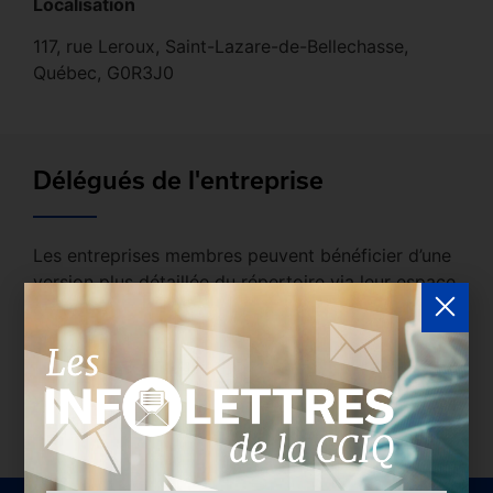
Localisation
117, rue Leroux, Saint-Lazare-de-Bellechasse,
Québec, G0R3J0
Délégués de l'entreprise
Les entreprises membres peuvent bénéficier d’une
version plus détaillée du répertoire via leur espace
sécurisé.
Connectez-vous
afin de consulter le
profil complet des entreprises incluant les
coordonnées des délégués inscrits. Vous n'êtes
pas membre? N'attendez plus et
devenez membre!